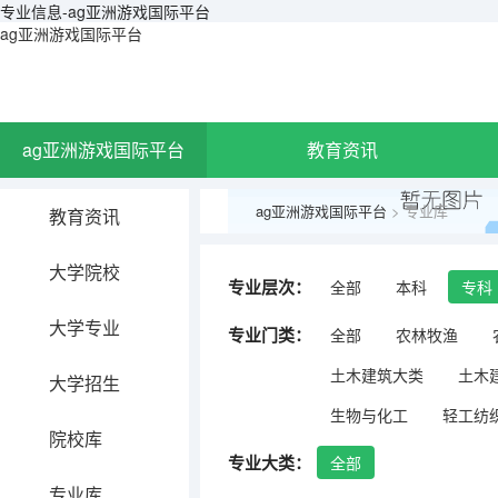
专业信息-ag亚洲游戏国际平台
ag亚洲游戏国际平台
ag亚洲游戏国际平台
教育资讯
ag亚洲游戏国际平台
> 专业库
教育资讯
大学院校
专业层次：
全部
本科
专科
大学专业
专业门类：
全部
农林牧渔
土木建筑大类
土木
大学招生
生物与化工
轻工纺
院校库
专业大类：
全部
专业库