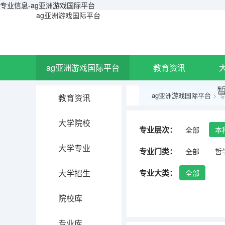
专业信息-ag亚洲游戏国际平台
ag亚洲游戏国际平台
ag亚洲游戏国际平台
教育资讯
ag亚洲游戏国际平台
> 
教育资讯
大学院校
专业层次：
全部
本
大学专业
专业门类：
全部
哲
大学招生
专业大类：
全部
院校库
专业库